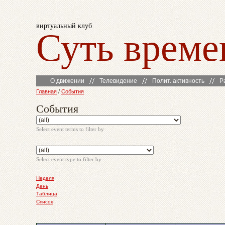
виртуальный клуб
Суть време
О движении
Телевидение
Полит. активность
Р
Главная
/
События
События
Select event terms to filter by
Select event type to filter by
Неделя
День
Таблица
Список