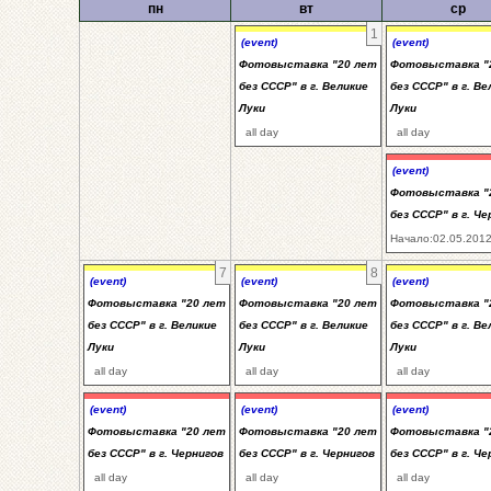
пн
вт
ср
1
(event)
(event)
Фотовыставка "20 лет
Фотовыставка "
без СССР" в г. Великие
без СССР" в г. Ве
Луки
Луки
all day
all day
(event)
Фотовыставка "
без СССР" в г. Че
Начало:02.05.2012
7
8
(event)
(event)
(event)
Фотовыставка "20 лет
Фотовыставка "20 лет
Фотовыставка "
без СССР" в г. Великие
без СССР" в г. Великие
без СССР" в г. Ве
Луки
Луки
Луки
all day
all day
all day
(event)
(event)
(event)
Фотовыставка "20 лет
Фотовыставка "20 лет
Фотовыставка "
без СССР" в г. Чернигов
без СССР" в г. Чернигов
без СССР" в г. Че
all day
all day
all day