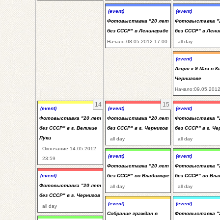
(event)
(event)
Фотовыставка "20 лет
Фотовыставка "
без СССР" в Ленинграде
без СССР" в Лени
Начало:08.05.2012 17:00
all day
(event)
Акция к 9 Мая в К
Чернигове
Начало:09.05.2012
14
15
(event)
(event)
(event)
Фотовыставка "20 лет
Фотовыставка "20 лет
Фотовыставка "
без СССР" в г. Великие
без СССР" в г. Чернигов
без СССР" в г. Че
Луки
all day
all day
Окончание:14.05.2012
(event)
(event)
23:59
Фотовыставка "20 лет
Фотовыставка "
(event)
без СССР" во Владимире
без СССР" во Вл
Фотовыставка "20 лет
all day
all day
без СССР" в г. Чернигов
(event)
(event)
all day
Собрание граждан в
Фотовыставка "