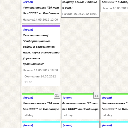
(event)
защиту семьи, Родины
без СССР" в Хаба
Фотовыставка "20 лет
и веры
Начало:16.05.2012
без СССР" во Владимире
Начало:15.05.2012 18:00
Начало:14.05.2012 12:00
(event)
Семинар на тему:
"Информационные
войны в современном
мире: наука и искусство
управления
противником"
Начало:14.05.2012 18:30
Окончание:14.05.2012
21:00
21
22
(event)
(event)
(event)
Фотовыставка "20 лет
Фотовыставка "20 лет
Фотовыставка "
без СССР" во Владимире
без СССР" во Владимире
без СССР" во Вл
all day
all day
all day
(event)
(event)
(event)