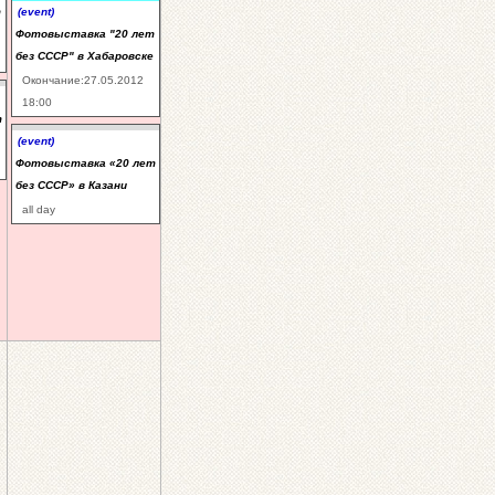
т
(event)
Фотовыставка "20 лет
без СССР" в Хабаровске
Окончание:27.05.2012
18:00
т
(event)
Фотовыставка «20 лет
без СССР» в Казани
all day