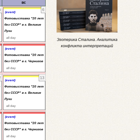
вс
5
6
(event)
т
Фотовыставка "20 лет
без СССР" в г. Великие
Луки
all day
Эзотерика Сталина. Аналитика
конфликта интерпретаций
(event)
т
Фотовыставка "20 лет
без СССР" в г. Чернигов
all day
2
13
(event)
т
Фотовыставка "20 лет
без СССР" в г. Великие
Луки
all day
(event)
т
Фотовыставка "20 лет
без СССР" в г. Чернигов
all day