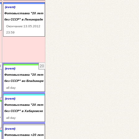
(event)
т
Фотовыставка "20 лет
без СССР" в Ленинграде
Окончание:13.05.2012
23:59
9
20
(event)
т
Фотовыставка "20 лет
без СССР" во Владимире
all day
(event)
Фотовыставка "20 лет
т
без СССР" в Хабаровске
е
all day
(event)
Фотовыставка «20 лет