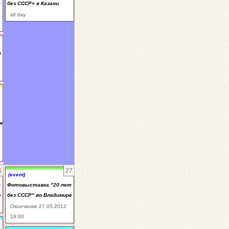
т
без СССР» в Казани
all day
т
я
6
27
(event)
т
Фотовыставка "20 лет
е
без СССР" во Владимире
Окончание:27.05.2012
19:00