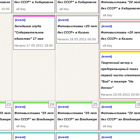
ровске
без СССР" в Хабаровске
без СССР" в Хабаровске
Фотовыставка "20 ле
без СССР" в Хабаровске
 10:00
all day
all day
all day
(event)
(event)
Заседание клуба
Фотовыставка «20 лет
(event)
"Содержательное
без СССР» в Казани
Фотовыставка «20 ле
единство" 17 мая
без СССР» в Казани
Начало:18.05.2012 00:00
Начало:17.05.2012 18:00
all day
(event)
Творческий вечер и
предпремьерный показ
первой части спектакл
"Бой" в театре "На
досках"
Начало:19.05.2012 20:00
23
24
25
2
(event)
(event)
(event)
20 лет
Фотовыставка "20 лет
Фотовыставка "20 лет
Фотовыставка "20 ле
адимире
без СССР" во Владимире
без СССР" во Владимире
без СССР" во Владимир
all day
all day
all day
(event)
(event)
(event)