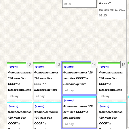
досках"
19:00
Начало:08.11.2012
01:25
12
13
14
15
(event)
(event)
(event)
(event)
Фотовыставка
Фотовыставка
Фотовыставка "20
Фотовыставка
"20 лет без
"20 лет без
лет без СССР" в
"20 лет без
СССР" в
СССР" в
Благовещенске
СССР" в
Благовещенске
Благовещенске
Благовещенске
all day
all day
all day
all day
(event)
(event)
(event)
Фотовыставка "20
(event)
Фотовыставка
Фотовыставка
лет без СССР" в
Фотовыставка
"20 лет без
"20 лет без
Краснодаре
"20 лет без
СССР" в
СССР" в
СССР" в
all day