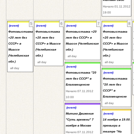
Начало:01.11.2012
19:00
5
6
7
8
(event)
(event)
(event)
(event)
Фотовыставка
Фотовыставка
Фотовыставка «20
Фотовыставка
«20 лет без
«20 лет без
лет без СССР» в
«20 лет без
СССР» в
СССР» в Миассе
Миассе (Челябинская
СССР» в Миассе
Миассе
(Челябинская
обл.)
(Челябинская
(Челябинская
обл.)
обл.)
all day
обл.)
all day
all day
(event)
all day
Фотовыставка "20
(event)
лет без СССР" в
Фотовыставка
Благовещенске
"20 лет без
СССР" в
Начало:07.11.2012
Благовещенске
10:00
all day
(event)
Митинг Движения
(event)
"Суть времени" 7
14 ноября в 19.00.
ноября в Москве
премьера в
театре "На
Начало:07.11.2012