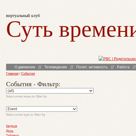
виртуальный клуб
Суть времен
О движении
Телевидение
Полит. активность
Работа
Главная
/
События
События - Фильтр:
Select event terms to filter by
Select event type to filter by
Неделя
День
Таблица