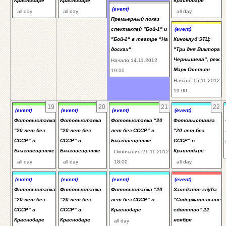
Краснодаре
Краснодаре
Краснодаре
(event)
all day
all day
all day
Премьерный показ
спектаклей "Бой-1" и
(event)
"Бой-2" в театре "На
Киноклуб ЭТЦ:
досках"
"Три дня Виктора
Чернышева", реж.
Начало:14.11.2012
Марк Осепьян
19:00
Начало:15.11.2012
19:00
19
20
21
22
(event)
(event)
(event)
(event)
Фотовыставка
Фотовыставка
Фотовыставка "20
Фотовыставка
"20 лет без
"20 лет без
лет без СССР" в
"20 лет без
СССР" в
СССР" в
Благовещенске
СССР" в
Благовещенске
Благовещенске
Краснодаре
Окончание:21.11.2012
all day
all day
18:00
all day
(event)
(event)
(event)
(event)
Фотовыставка
Фотовыставка
Фотовыставка "20
Заседание клуба
"20 лет без
"20 лет без
лет без СССР" в
"Содержательное
СССР" в
СССР" в
Краснодаре
единство" 22
Краснодаре
Краснодаре
ноября
all day