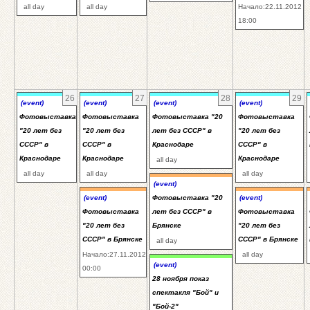
all day
all day
Начало:22.11.2012
18:00
26
27
28
29
(event)
(event)
(event)
(event)
Фотовыставка
Фотовыставка
Фотовыставка "20
Фотовыставка
"20 лет без
"20 лет без
лет без СССР" в
"20 лет без
СССР" в
СССР" в
Краснодаре
СССР" в
Краснодаре
Краснодаре
Краснодаре
all day
all day
all day
all day
(event)
(event)
Фотовыставка "20
(event)
Фотовыставка
лет без СССР" в
Фотовыставка
"20 лет без
Брянске
"20 лет без
СССР" в Брянске
СССР" в Брянске
all day
Начало:27.11.2012
all day
(event)
00:00
28 ноября показ
спектакля "Бой" и
"Бой-2"