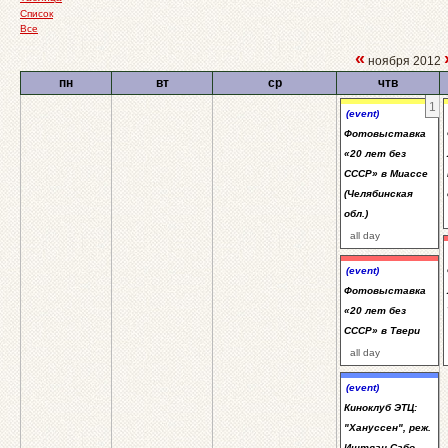
Список
Все
«
ноября 2012
пн
вт
ср
чтв
1
(event)
Фотовыставка
«20 лет без
СССР» в Миассе
(Челябинская
обл.)
all day
(event)
Фотовыставка
«20 лет без
СССР» в Твери
all day
(event)
Киноклуб ЭТЦ:
"Хануссен", реж.
Иштван Сабо