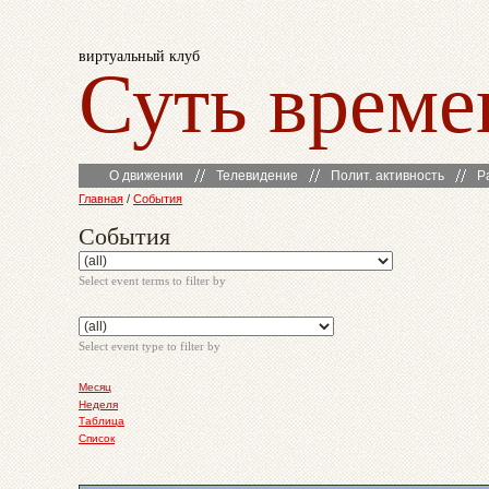
виртуальный клуб
Суть време
О движении
Телевидение
Полит. активность
Р
Главная
/
События
События
Select event terms to filter by
Select event type to filter by
Месяц
Неделя
Таблица
Список