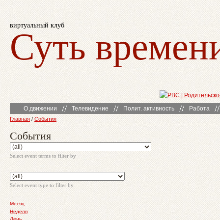
виртуальный клуб
Суть времен
О движении
Телевидение
Полит. активность
Работа
Главная
/
События
События
Select event terms to filter by
Select event type to filter by
Месяц
Неделя
День