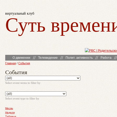
виртуальный клуб
Суть времен
О движении
Телевидение
Полит. активность
Работа
Главная
/
События
События
Select event terms to filter by
Select event type to filter by
Месяц
Неделя
Таблица