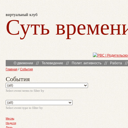
виртуальный клуб
Суть времен
О движении
Телевидение
Полит. активность
Работа
Главная
/
События
События
Select event terms to filter by
Select event type to filter by
Месяц
Неделя
День