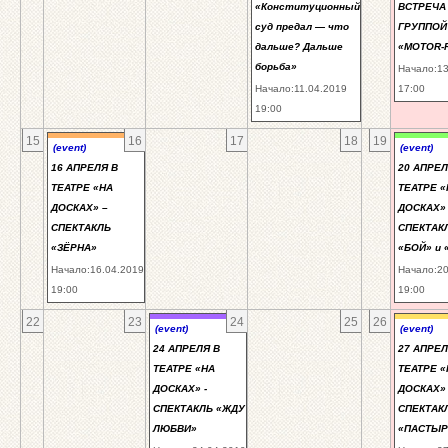
«Конституционный
ВСТРЕЧА
суд предал — что
ГРУППОЙ
дальше? Дальше
«MOTOR-
борьба»
Начало:13
Начало:11.04.2019
17:00
19:00
15
16
17
18
19
(event)
(event)
16 АПРЕЛЯ В
20 АПРЕЛ
ТЕАТРЕ «НА
ТЕАТРЕ «
ДОСКАХ» –
ДОСКАХ» 
СПЕКТАКЛЬ
СПЕКТАК
«ЗЁРНА»
«БОЙ» и 
Начало:16.04.2019
Начало:20
19:00
19:00
22
23
24
25
26
(event)
(event)
24 АПРЕЛЯ В
27 АПРЕЛ
ТЕАТРЕ «НА
ТЕАТРЕ «
ДОСКАХ» -
ДОСКАХ»
СПЕКТАКЛЬ «ЖДУ
СПЕКТАК
ЛЮБВИ»
«ПАСТЫР