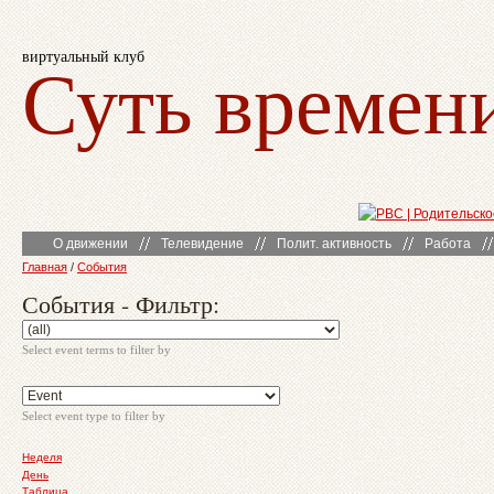
виртуальный клуб
Суть времен
О движении
Телевидение
Полит. активность
Работа
Главная
/
События
События - Фильтр:
Select event terms to filter by
Select event type to filter by
Неделя
День
Таблица