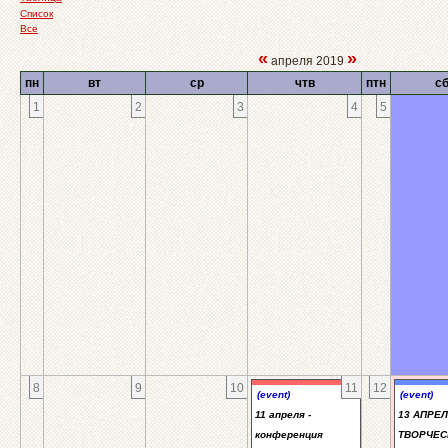
Список
Все
«
»
апреля 2019
пн
вт
ср
чтв
птн
с
1
2
3
4
5
8
9
10
11
12
(event)
(event)
11 апреля -
13 АПРЕЛ
конференция
ТВОРЧЕС