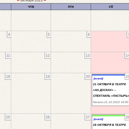
октября 2023
чтв
птн
сб
4
5
6
11
12
13
1
18
19
20
2
(event)
21 ОКТЯБРЯ В ТЕАТРЕ
«НА ДОСКАХ» –
СПЕКТАКЛЬ «ПАСТЫРЬ
Начало:21.10.2023 19:00
25
26
27
2
(event)
28 ОКТЯБРЯ В ТЕАТРЕ