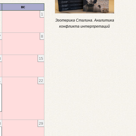
вс
1
Эзотерика Сталина. Аналитика
конфликта интерпретаций
7
8
4
15
1
22
»
8
29