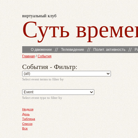
виртуальный клуб
Суть време
О движении
Телевидение
Полит. активность
Р
Главная
/
События
События - Фильтр:
Select event terms to filter by
Select event type to filter by
Неделя
День
Таблица
Список
Все