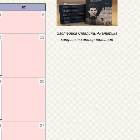
вс
5
6
Эзотерика Сталина. Аналитика
2
13
конфликта интерпретаций
9
20
6
27