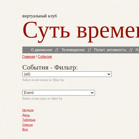
виртуальный клуб
Суть време
О движении
Телевидение
Полит. активность
Р
Главная
/
События
События - Фильтр:
Select event terms to filter by
Select event type to filter by
Неделя
День
Таблица
Список
Все