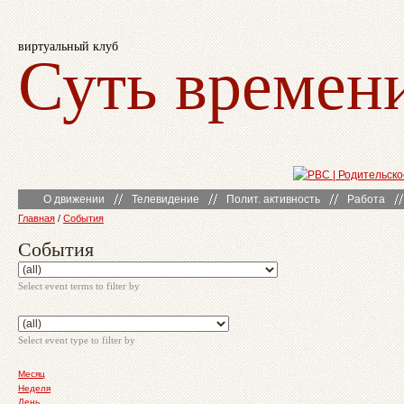
виртуальный клуб
Суть времен
О движении
Телевидение
Полит. активность
Работа
Главная
/
События
События
Select event terms to filter by
Select event type to filter by
Месяц
Неделя
День