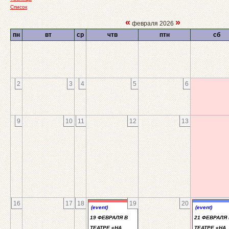
Список
«
»
февраля 2026
пн
вт
ср
чтв
птн
сб
2
3
4
5
6
9
10
11
12
13
16
17
18
19
20
(event)
(event)
19 ФЕВРАЛЯ В
21 ФЕВРАЛЯ 
ТЕАТРЕ «НА
ТЕАТРЕ «НА