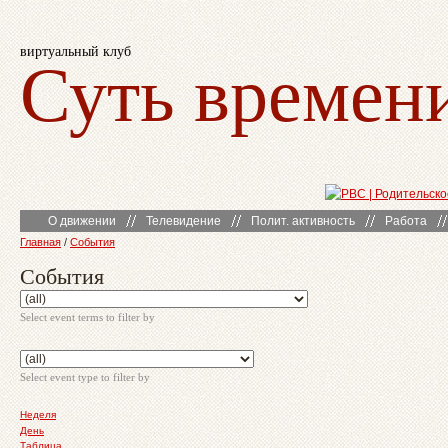
виртуальный клуб
Суть времен
О движении
Телевидение
Полит. активность
Работа
Главная
/
События
События
Select event terms to filter by
Select event type to filter by
Неделя
День
Таблица