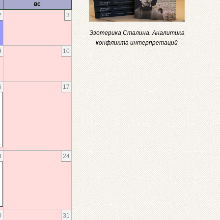
вс
2
3
Эзотерика Сталина. Аналитика
конфликта интерпретаций
9
10
6
17
3
24
0
31