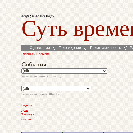
виртуальный клуб
Суть време
О движении
Телевидение
Полит. активность
Р
Главная
/
События
События
Select event terms to filter by
Select event type to filter by
Неделя
День
Таблица
Список