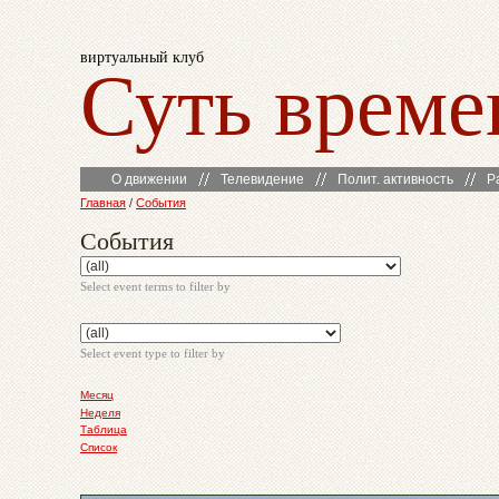
виртуальный клуб
Суть време
О движении
Телевидение
Полит. активность
Р
Главная
/
События
События
Select event terms to filter by
Select event type to filter by
Месяц
Неделя
Таблица
Список