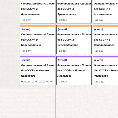
Фотовыставка «20 лет
Фотовыставка «20 лет
Фотовыставка «
без СССР» в
без СССР» в
без СССР» в
Архангельске
Архангельске
Архангельске
all day
all day
all day
(event)
(event)
(event)
Фотовыставка «20 лет
Фотовыставка «20 лет
Фотовыставка «
без СССР» в
без СССР» в
без СССР» в
Северодвинске
Северодвинске
Северодвинске
all day
all day
all day
(event)
(event)
(event)
Фотовыставка «20 лет
Фотовыставка «20 лет
Фотовыставка «
без СССР» в Нижнем
без СССР» в Нижнем
без СССР» в Ниж
Новгороде
Новгороде
Новгороде
Начало:17.09.2012 00:00
all day
all day