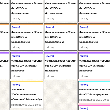
20 лет
Фотовыставка «20 лет
Фотовыставка «20 лет
Фотовыставка «20 ле
без СССР» в
без СССР» в
без СССР» в
Архангельске
Архангельске
Архангельске
all day
all day
all day
(event)
(event)
(event)
20 лет
Фотовыставка «20 лет
Фотовыставка «20 лет
Фотовыставка «20 ле
без СССР» в
без СССР» в
без СССР» в
Северодвинске
Северодвинске
Северодвинске
all day
all day
all day
(event)
(event)
(event)
20 лет
Фотовыставка «20 лет
Фотовыставка «20 лет
Фотовыставка «20 ле
нем
без СССР» в Нижнем
без СССР» в Нижнем
без СССР» в Нижнем
Новгороде
Новгороде
Новгороде
all day
all day
all day
(event)
(event)
Заседание
Фотовыставка «20 ле
"Содержательного
без СССР» в Иркутске
единства" 20 сентября
Начало:22.09.2012 00:00
Начало:20.09.2012 18:00
(event)