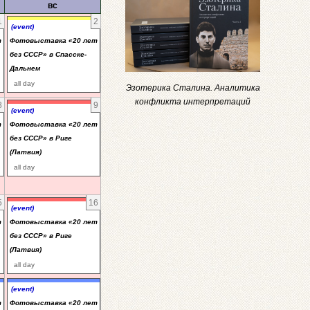
вс
1
2
(event)
т
Фотовыставка «20 лет
без СССР» в Спасске-
Дальнем
all day
Эзотерика Сталина. Аналитика
конфликта интерпретаций
8
9
(event)
т
Фотовыставка «20 лет
без СССР» в Риге
(Латвия)
all day
5
16
(event)
т
Фотовыставка «20 лет
без СССР» в Риге
(Латвия)
all day
(event)
т
Фотовыставка «20 лет