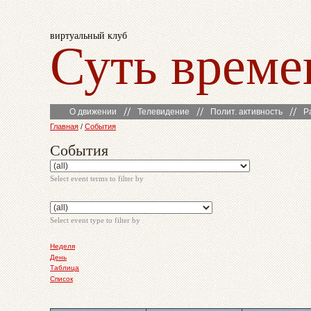
виртуальный клуб
Суть време
О движении
Телевидение
Полит. активность
Р
Главная
/
События
События
Select event terms to filter by
Select event type to filter by
Неделя
День
Таблица
Список