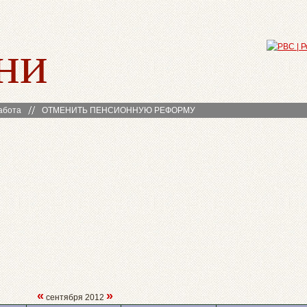
ни
абота
ОТМЕНИТЬ ПЕНСИОННУЮ РЕФОРМУ
«
»
сентября 2012