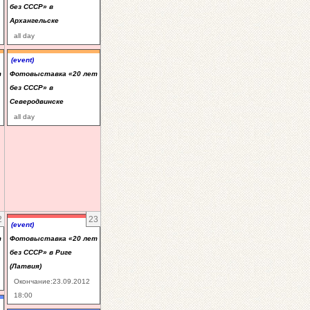
без СССР» в
Архангельске
all day
(event)
т
Фотовыставка «20 лет
без СССР» в
Северодвинске
all day
2
23
(event)
т
Фотовыставка «20 лет
без СССР» в Риге
(Латвия)
Окончание:23.09.2012
18:00