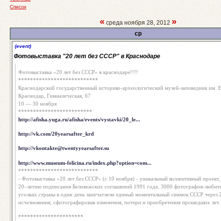
Список
«
»
среда ноября 28, 2012
ср
(event)
Фотовыставка "20 лет без СССР" в Краснодаре
Фотовыставка «20 лет без СССР» в краснодаре!!!!
***************************
Краснодарский государственный историко-археологический музей-заповедник им. 
Краснодар, Гимназическая, 67
10 — 30 ноября
*************************
http://afisha.yuga.ru/afisha/events/vystavki/20_le...
http://vk.com/20yearsafter_krd
http://vkontakte@twentyyearsafter.su
http://www.museum-felicina.ru/index.php?option=com...
***************************
- Фотовыставка «20 лет без СССР» (с 10 ноября) - уникальный коллективный проект
20–летию подписания Беловежских соглашений 1991 года. 3000 фотографов-любите
уголках страны в один день запечатлели единый моментальный снимок СССР через 2
исчезновения, сфотографировав изменения, потери и приобретения прошедших лет.
**********************