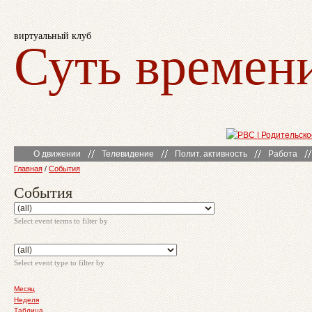
виртуальный клуб
Суть времен
О движении
Телевидение
Полит. активность
Работа
Главная
/
События
События
Select event terms to filter by
Select event type to filter by
Месяц
Неделя
Таблица