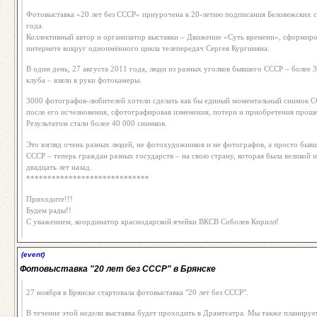
Фотовыставка «20 лет без СССР» приурочена к 20-летию подписания Беловежских 
года.
Коллективный автор и организатор выставки – Движение «Суть времени», сформиро
интернете вокруг одноимённого цикла телепередач Сергея Кургиняна.
В один день, 27 августа 2011 года, люди из разных уголков бывшего СССР – более 
клуба – взяли в руки фотокамеры.
3000 фотографов-любителей хотели сделать как бы единый моментальный снимок СС
после его исчезновения, сфотографировав изменения, потери и приобретения проше
Результатом стали более 40 000 снимков.
Это взгляд очень разных людей, не фотохудожников и не фотографов, а просто бы
СССР – теперь граждан разных государств – на свою страну, которая была великой 
двадцать лет назад.
*****************************
Приходите!!!
Будем рады!!
С уважением, координатор краснодарской ячейки ВКСВ Соболев Кирилл!
(event)
Фотовыставка "20 лет без СССР" в Брянске
27 ноября в Брянске стартовала фотовыставка "20 лет без СССР".
В течение этой недели выставка будет проходить в Драмтеатра. Мы также планируе