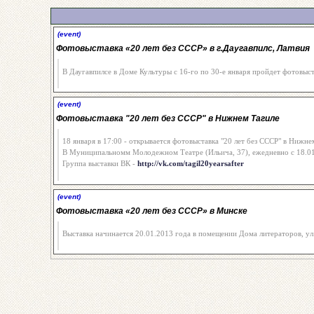
(event)
Фотовыставка «20 лет без СССР» в г.Даугавпилс, Латвия
В Даугавпилсе в Доме Культуры с 16-го по 30-е января пройдет фотовыста
(event)
Фотовыставка "20 лет без СССР" в Нижнем Тагиле
18 января в 17:00 - открывается фотовыставка "20 лет без СССР" в Нижне
В Муниципальномм Молодежном Театре (Ильича, 37), ежедневно с 18.01.2
Группа выставки ВК -
http://vk.com/tagil20yearsafter
(event)
Фотовыставка «20 лет без СССР» в Минске
Выставка начинается 20.01.2013 года в помещении Дома литераторов, ул. 