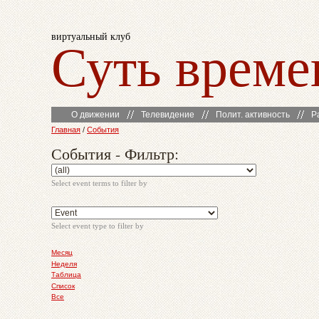
виртуальный клуб
Суть време
О движении
Телевидение
Полит. активность
Р
Главная
/
События
События - Фильтр:
Select event terms to filter by
Select event type to filter by
Месяц
Неделя
Таблица
Список
Все