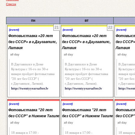
Список
пн
вт
21
22
(event)
(event)
(event)
Фотовыставка «20 лет
Фотовыставка «20 лет
Фотовыст
без СССР» в г.Даугавпилс,
без СССР» в г.Даугавпилс,
без СССР»
Латвия
Латвия
Латвия
all day
all day
all day
В Даугавпилсе в Доме
В Даугавпилсе в Доме
В Даугавпи
Культуры с 16-го по 30-е
Культуры с 16-го по 30-е
Культуры с
января пройдет фотовыставка
января пройдет фотовыставка
января про
"20 лет без СССР" (
"20 лет без СССР" (
"20 лет без
г.Даугавпилс, Латвия).
г.Даугавпилс, Латвия).
г.Даугавпил
http://twentyyearsafter.lv
http://twentyyearsafter.lv
http://twen
(event)
(event)
(event)
Фотовыставка "20 лет
Фотовыставка "20 лет
Фотовыст
без СССР" в Нижнем Тагиле
без СССР" в Нижнем Тагиле
без СССР"
all day
all day
all day
18 января в 17:00 -
18 января в 17:00 -
18 января в