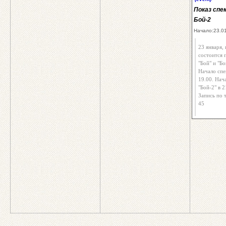
Показ спе
Бой-2
Начало:23.0
23 января, 
состоится 
"Бой" и "Бо
Начало спе
19.00. Нач
"Бой-2" в 2
Запись по т
45