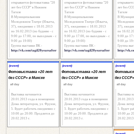
открывается фотовыставка "20
открывается фотовыставка "20
открываетс
лет без СССР" в Нижнем
лет без СССР" в Нижнем
лет без СС
Тагиле
Тагиле
Тагиле
В Муниципальномм
В Муниципальномм
В Муницип
Молодежном Театре (Ильича,
Молодежном Театре (Ильича,
Молодежно
37), ежедневно с 18.01.2013
37), ежедневно с 18.01.2013
37), ежедн
по 16.02.2013 (по будням - с
по 16.02.2013 (по будням - с
по 16.02.2
9:00 до 17:00, по выходным - с
9:00 до 17:00, по выходным - с
9:00 до 17
9:00 до 19:00)
9:00 до 19:00)
9:00 до 19:
Группа выставки ВК -
Группа выставки ВК -
Группа выс
http://vk.com/tagil20yearsafter
http://vk.com/tagil20yearsafter
http://vk.c
(event)
(event)
(event)
Фотовыставка «20 лет
Фотовыставка «20 лет
Фотовыст
без СССР» в Минске
без СССР» в Минске
без СССР»
all day
all day
all day
Выставка начинается
Выставка начинается
Выставка н
20.01.2013 года в помещении
20.01.2013 года в помещении
20.01.2013
Дома литераторов, ул. Фрунзе,
Дома литераторов, ул. Фрунзе,
Дома литер
5. Будет работать ежедневно с
5. Будет работать ежедневно с
5. Будет р
10:00 до 20:00. Продлится до
10:00 до 20:00. Продлится до
10:00 до 2
20.02.2013 г.
20.02.2013 г.
20.02.2013 
(event)