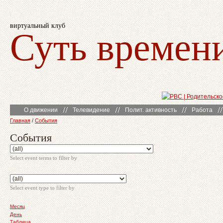
виртуальный клуб
Суть времен
О движении
Телевидение
Полит. активность
Работа
Главная
/
События
События
Select event terms to filter by
Select event type to filter by
Месяц
День
Таблица