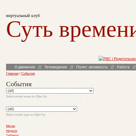
виртуальный клуб
Суть времен
О движении
Телевидение
Полит. активность
Работа
Главная
/
События
События
Select event terms to filter by
Select event type to filter by
Месяц
Неделя
Таблица