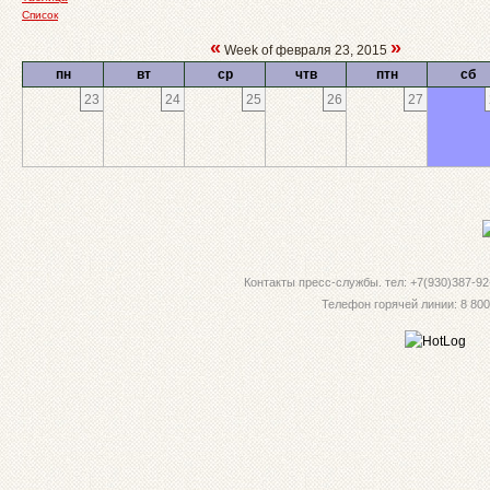
Список
«
»
Week of февраля 23, 2015
пн
вт
ср
чтв
птн
сб
23
24
25
26
27
Контакты пресс-службы. тел: +7(930)387-92-
Телефон горячей линии: 8 800