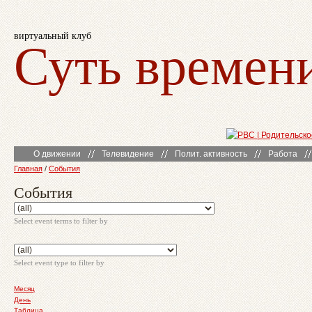
виртуальный клуб
Суть времен
О движении
Телевидение
Полит. активность
Работа
Главная
/
События
События
Select event terms to filter by
Select event type to filter by
Месяц
День
Таблица