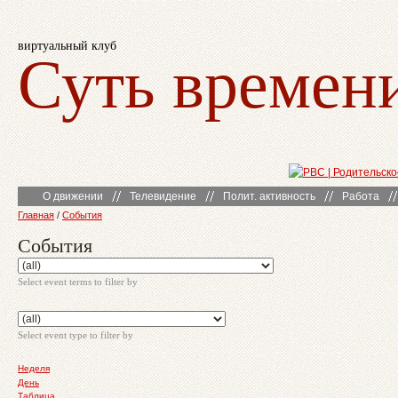
виртуальный клуб
Суть времен
О движении
Телевидение
Полит. активность
Работа
Главная
/
События
События
Select event terms to filter by
Select event type to filter by
Неделя
День
Таблица