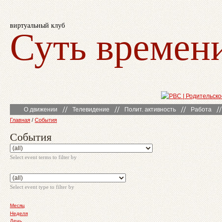
виртуальный клуб
Суть времен
О движении
Телевидение
Полит. активность
Работа
Главная
/
События
События
Select event terms to filter by
Select event type to filter by
Месяц
Неделя
День