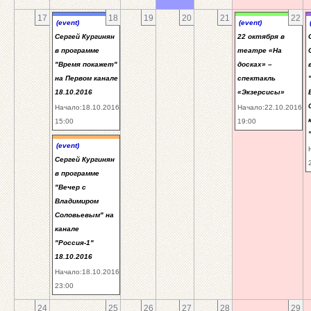
17
18
19
20
21
22
(event)
(event)
Сергей Кургинян
22 октября в
в программе
театре «На
"Время покажет"
досках» –
на Первом канале
спектакль
18.10.2016
«Экзерсисы»
Начало:18.10.2016
Начало:22.10.2016
15:00
19:00
(event)
Сергей Кургинян
в программе
"Вечер с
Владимиром
Соловьевым" на
канале
"Россия-1"
18.10.2016
Начало:18.10.2016
23:00
24
25
26
27
28
29