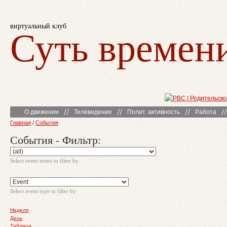
виртуальный клуб
Суть времен
О движении
Телевидение
Полит. активность
Работа
Главная
/
События
События - Фильтр:
Select event terms to filter by
Select event type to filter by
Неделя
День
Таблица