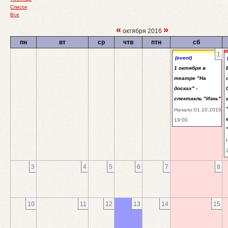
Список
Все
«
»
октября 2016
пн
вт
ср
чтв
птн
сб
1
(event)
1 октября в
театре "На
досках" -
спектакль "Изнь"
Начало:01.10.2016
19:00
3
4
5
6
7
8
10
11
12
13
14
15