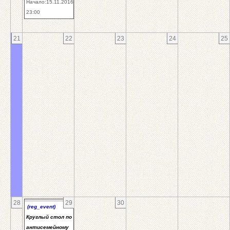
Начало:15.11.2016
23:00
21
22
23
24
25
28
29
30
(reg_event)
Круглый стол по
антисемейному