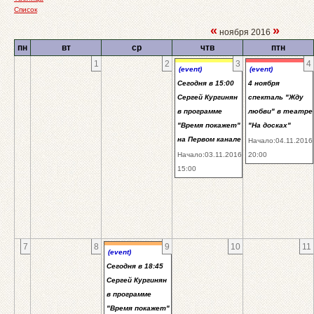
Список
«
»
ноября 2016
пн
вт
ср
чтв
птн
1
2
3
4
(event)
(event)
Сегодня в 15:00
4 ноября
Сергей Кургинян
спекталь "Жду
в программе
любви" в театре
"Время покажет"
"На досках"
на Первом канале
Начало:04.11.2016
Начало:03.11.2016
20:00
15:00
7
8
9
10
11
(event)
Сегодня в 18:45
Сергей Кургинян
в программе
"Время покажет"