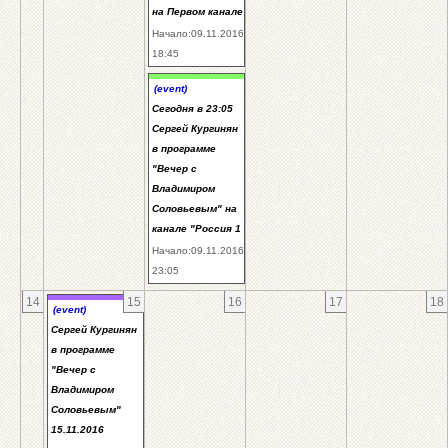
на Первом канале
Начало:09.11.2016
18:45
(event)
Сегодня в 23:05
Сергей Кургинян
в программе
"Вечер с
Владимиром
Соловьевым" на
канале "Россия 1
Начало:09.11.2016
23:05
14
15
16
17
18
(event)
Сергей Кургинян
в программе
"Вечер с
Владимиром
Соловьевым"
15.11.2016