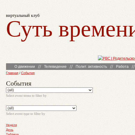
виртуальный клуб
Суть времен
О движении
Телевидение
Полит. активность
Работа
Главная
/
События
События
Select event terms to filter by
Select event type to filter by
Неделя
День
Таблица