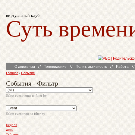
виртуальный клуб
Суть времен
О движении
Телевидение
Полит. активность
Работа
Главная
/
События
События - Фильтр:
Select event terms to filter by
Select event type to filter by
Неделя
День
Таблица