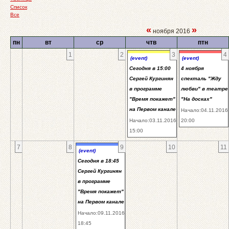
Список
Все
«
»
ноября 2016
пн
вт
ср
чтв
птн
1
2
3
4
(event)
(event)
Сегодня в 15:00
4 ноября
Сергей Кургинян
спекталь "Жду
в программе
любви" в театре
"Время покажет"
"На досках"
на Первом канале
Начало:04.11.2016
Начало:03.11.2016
20:00
15:00
7
8
9
10
11
(event)
Сегодня в 18:45
Сергей Кургинян
в программе
"Время покажет"
на Первом канале
Начало:09.11.2016
18:45