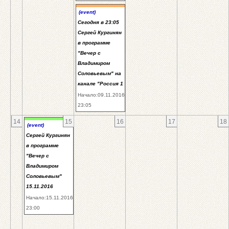
(event)
Сегодня в 23:05
Сергей Кургинян
в программе
"Вечер с
Владимиром
Соловьевым" на
канале "Россия 1
Начало:09.11.2016
23:05
14
15
16
17
18
(event)
Сергей Кургинян
в программе
"Вечер с
Владимиром
Соловьевым"
15.11.2016
Начало:15.11.2016
23:00