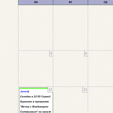
пн
вт
ср
5
6
12
13
(event)
Сегодня в 22:55 Сергей
Кургинян в программе
"Вечер с Владимиром
Соловьевым" на канале