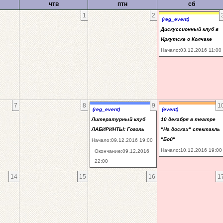
чтв
птн
сб
1
2
(reg_event)
Дискуссионный клуб в
Иркутске о Колчаке
Начало:03.12.2016 11:00
7
8
9
1
(reg_event)
(event)
Литературный клуб
10 декабря в театре
ЛАБИРИНТЫ: Гоголь
"На досках" спектакль
"Бой"
Начало:09.12.2016 19:00
Начало:10.12.2016 19:00
Окончание:09.12.2016
22:00
14
15
16
1