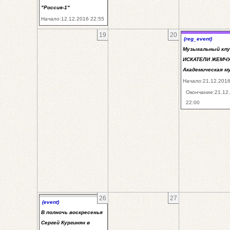
"Россия-1"
Начало:12.12.2016 22:55
19
20
(reg_event)
Музыкальный клу
ИСКАТЕЛИ ЖЕМЧУ
Академическая м
Начало:21.12.2016
Окончание:21.12
22:00
26
27
(event)
В полночь воскресенья
Сергей Кургинян в