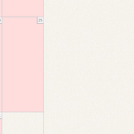
4
25
1