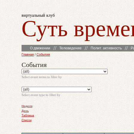
виртуальный клуб
Суть време
О движении
Телевидение
Полит. активность
Р
Главная
/
События
События
Select event terms to filter by
Select event type to filter by
Неделя
День
Таблица
Список