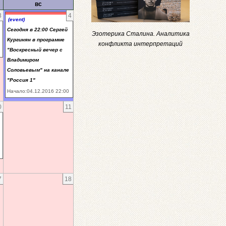
вс
3
4
(event)
Сегодня в 22:00 Сергей
Эзотерика Сталина. Аналитика
Кургинян в программе
конфликта интерпретаций
"Воскресный вечер с
Владимиром
Соловьевым" на канале
"Россия 1"
Начало:04.12.2016 22:00
0
11
7
18