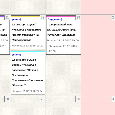
21
22
23
2
(event)
(reg_event)
б
22 декабря Сергей
Театральный клуб
ГА:
Кургинян в программе
КУЛЬТБАТ•АВАНГАРД:
узыка
"Время покажет" на
«Отелло» (Шекспир)
Первом канале
 19:00
Начало:23.12.2016 19:00
Начало:22.12.2016 13:20
.2016
Окончание:23.12.2016
22:00
(event)
22 декабря в 22:55
Сергей Кургинян в
программе "Вечер с
Владимиром
Соловьевым" на канале
"Россия-1"
Начало:22.12.2016 22:55
28
29
30
3