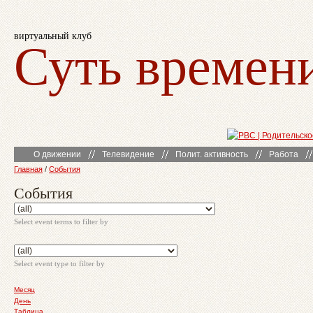
виртуальный клуб
Суть времен
О движении
Телевидение
Полит. активность
Работа
Главная
/
События
События
Select event terms to filter by
Select event type to filter by
Месяц
День
Таблица