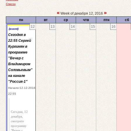
Список
«
»
Week of декабря 12, 2016
пн
вт
ср
чтв
птн
сб
12
13
14
15
16
(event)
Сегодня в
22:55 Сергей
Кургинян в
программе
"Вечер с
Владимиром
Соловьевым"
на канале
"Россия-1"
Начало:12.12.2016
22:55
Сегодня, 12
декабря,
смотрите
программу
"Вечер с