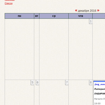
Список
«
»
декабря 2016
пн
вт
ср
чтв
1
5
6
7
8
(reg_eve
Литерат
ЛАБИРИН
Начало:0
19:00