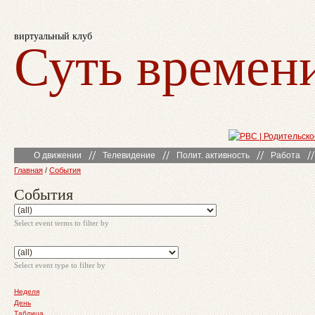
виртуальный клуб
Суть времен
О движении
Телевидение
Полит. активность
Работа
Главная
/
События
События
Select event terms to filter by
Select event type to filter by
Неделя
День
Таблица