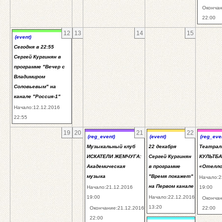
Окончан
22:00
12
13
14
15
(event)
Сегодня в 22:55
Сергей Кургинян в
программе "Вечер с
Владимиром
Соловьевым" на
канале "Россия-1"
Начало:12.12.2016
22:55
19
20
21
22
(reg_event)
(event)
(reg_eve
Музыкальный клуб
22 декабря
Театрал
ИСКАТЕЛИ ЖЕМЧУГА:
Сергей Кургинян
КУЛЬТБА
Академическая
в программе
«Отелло
музыка
"Время покажет"
Начало:2
на Первом канале
Начало:21.12.2016
19:00
19:00
Начало:22.12.2016
Окончан
13:20
Окончание:21.12.2016
22:00
22:00