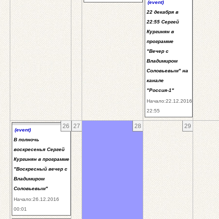
(event)
22 декабря в
22:55 Сергей
Кургинян в
программе
"Вечер с
Владимиром
Соловьевым" на
канале
"Россия-1"
Начало:22.12.2016
22:55
26
27
28
29
(event)
В полночь
воскресенья Сергей
Кургинян в программе
"Воскресный вечер с
Владимиром
Соловьевым"
Начало:26.12.2016
00:01