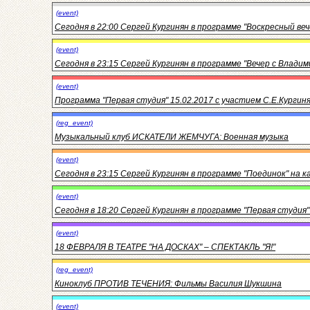
(event)
Сегодня в 22:00 Сергей Кургинян в программе "Воскресный веч
(event)
Сегодня в 23:15 Сергей Кургинян в программе "Вечер с Влади
(event)
Программа "Первая студия" 15.02.2017 с участием С.Е.Кургин
(reg_event)
Музыкальный клуб ИСКАТЕЛИ ЖЕМЧУГА: Военная музыка
(event)
Сегодня в 23:15 Сергей Кургинян в программе "Поединок" на ка
(event)
Сегодня в 18:20 Сергей Кургинян в программе "Первая студия"
(event)
18 ФЕВРАЛЯ В ТЕАТРЕ "НА ДОСКАХ" – СПЕКТАКЛЬ "Я!"
(reg_event)
Киноклуб ПРОТИВ ТЕЧЕНИЯ: Фильмы Василия Шукшина
(event)