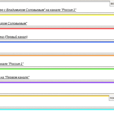
во
ер с Владимиром Соловьевым" на канале "Россия 1"
миром Соловьевым"
яна (Первый канал)
нале "Россия-1"
 на "Первом канале"
по