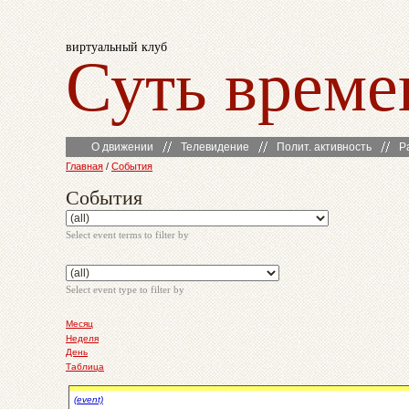
виртуальный клуб
Суть време
О движении
Телевидение
Полит. активность
Р
Главная
/
События
События
Select event terms to filter by
Select event type to filter by
Месяц
Неделя
День
Таблица
(event)