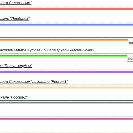
миром Соловьевым"
грамме "Поединок"
во
стием Ильяса Аутова - лидера группы «Motor-Roller»
по
ме "Первая студия"
иром Соловьевым" на канале "Россия 1"
нале "Россия-1"