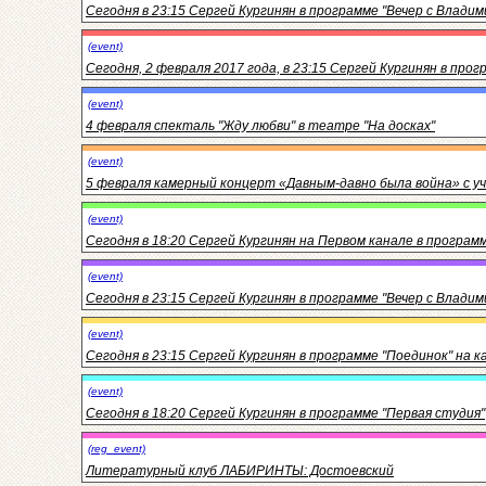
Сегодня в 23:15 Сергей Кургинян в программе "Вечер с Влади
(event)
Сегодня, 2 февраля 2017 года, в 23:15 Сергей Кургинян в про
(event)
4 февраля спекталь "Жду любви" в театре "На досках"
(event)
5 февраля камерный концерт «Давным-давно была война» с уча
(event)
Сегодня в 18:20 Сергей Кургинян на Первом канале в програм
(event)
Сегодня в 23:15 Сергей Кургинян в программе "Вечер с Владим
(event)
Сегодня в 23:15 Сергей Кургинян в программе "Поединок" на ка
(event)
Сегодня в 18:20 Сергей Кургинян в программе "Первая студия"
(reg_event)
Литературный клуб ЛАБИРИНТЫ: Достоевский