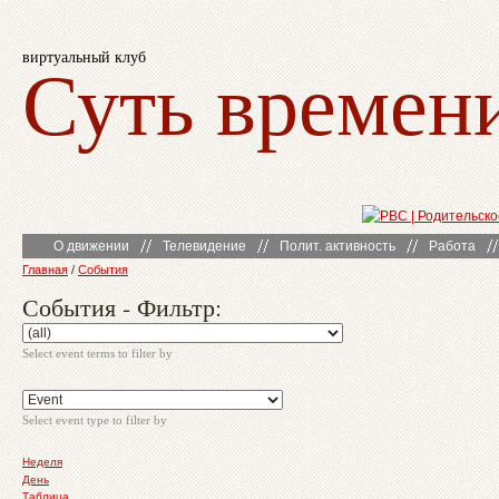
виртуальный клуб
Суть времен
О движении
Телевидение
Полит. активность
Работа
Главная
/
События
События - Фильтр:
Select event terms to filter by
Select event type to filter by
Неделя
День
Таблица