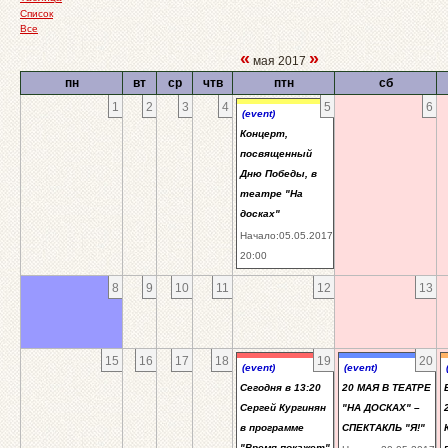
Список
Все
«
»
мая 2017
пн
вт
ср
чтв
птн
сб
1
2
3
4
5
6
(event)
Концерт,
посвященный
Дню Победы, в
театре "На
досках"
Начало:05.05.2017
20:00
8
9
10
11
12
13
15
16
17
18
19
20
(event)
(event)
Сегодня в 13:20
20 МАЯ В ТЕАТРЕ
Сергей Кургинян
"НА ДОСКАХ" –
в программе
СПЕКТАКЛЬ "Я!"
"Время покажет"