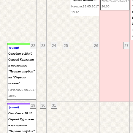
Начало:20.05.2017
Начало:19.05.2017
20:00
13:20
22
23
24
25
26
27
(event)
Сегодня в 18:40
Сергей Кургинян
в программе
"Первая студия"
на "Первом
канале"
Начало:22.05.2017
18:40
29
30
31
(event)
Сегодня в 18:40
Сергей Кургинян
в программе
"Первая студия"