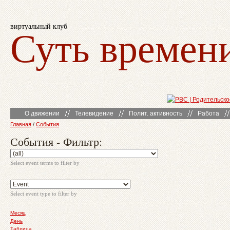
виртуальный клуб
Суть времен
О движении
Телевидение
Полит. активность
Работа
Главная
/
События
События - Фильтр:
Select event terms to filter by
Select event type to filter by
Месяц
День
Таблица