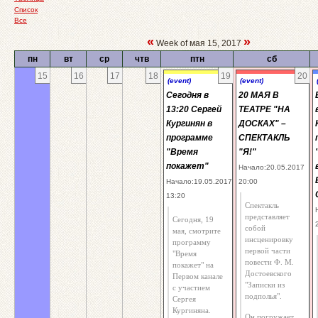
Список
Все
«
»
Week of мая 15, 2017
пн
вт
ср
чтв
птн
сб
15
16
17
18
19
20
(event)
(event)
Сегодня в
20 МАЯ В
13:20 Сергей
ТЕАТРЕ "НА
Кургинян в
ДОСКАХ" –
программе
СПЕКТАКЛЬ
"Время
"Я!"
покажет"
Начало:20.05.2017
Начало:19.05.2017
20:00
13:20
Спектакль
представляет
Сегодня, 19
собой
мая, смотрите
инсценировку
программу
первой части
"Время
повести Ф. М.
покажет" на
Достоевского
Первом канале
"Записки из
с участием
подполья".
Сергея
Кургиняна.
Он погружает