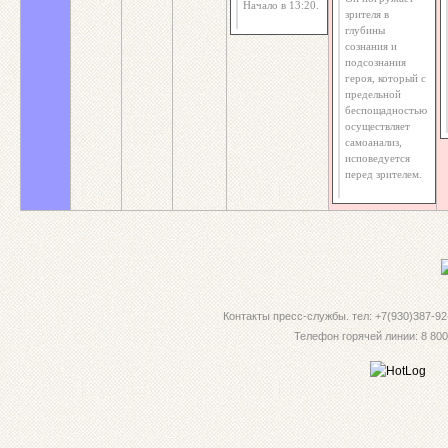
Начало в 13:20.
зрителя в
глубины
сознания и
подсознания
героя, который с
предельной
беспощадностью
осуществляет
самоанализ,
исповедуется
перед зрителем.
Контакты пресс-службы. тел: +7(930)387-92-
Телефон горячей линии: 8 800