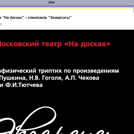
птн
е "На досках" – спектакль "Экзерсисы"
00