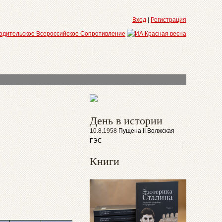
Вход
|
Регистрация
День в истории
10.8.1958
Пущена II Волжская
ГЭС
Книги