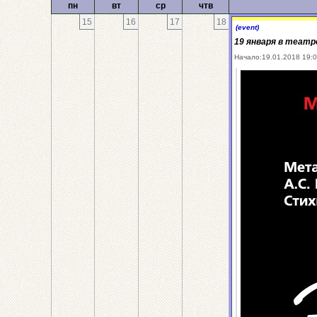
пн
вт
ср
чтв
15
16
17
18
(event)
19 января в театр
Начало:19.01.2018 19: