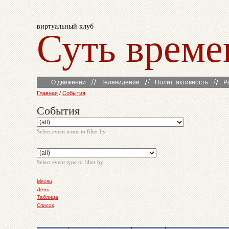
виртуальный клуб
Суть време
О движении
Телевидение
Полит. активность
Р
Главная
/
События
События
Select event terms to filter by
Select event type to filter by
Месяц
День
Таблица
Список