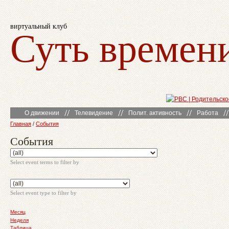
виртуальный клуб
Суть времен
О движении
Телевидение
Полит. активность
Работа
Главная
/
События
События
Select event terms to filter by
Select event type to filter by
Месяц
Неделя
Таблица