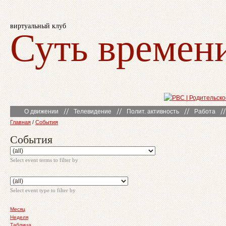
виртуальный клуб
Суть времен
О движении
Телевидение
Полит. активность
Работа
Главная
/
События
События
Select event terms to filter by
Select event type to filter by
Месяц
Неделя
Таблица