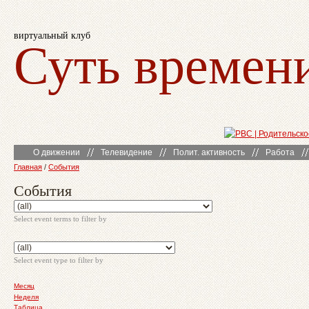
виртуальный клуб
Суть времен
О движении
Телевидение
Полит. активность
Работа
Главная
/
События
События
Select event terms to filter by
Select event type to filter by
Месяц
Неделя
Таблица