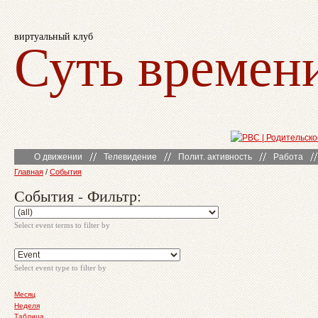
виртуальный клуб
Суть времен
О движении
Телевидение
Полит. активность
Работа
Главная
/
События
События - Фильтр:
Select event terms to filter by
Select event type to filter by
Месяц
Неделя
Таблица