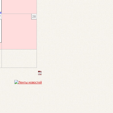
7
28
»