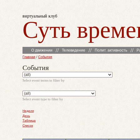
виртуальный клуб
Суть време
О движении
Телевидение
Полит. активность
Р
Главная
/
События
События
Select event terms to filter by
Select event type to filter by
Неделя
День
Таблица
Список