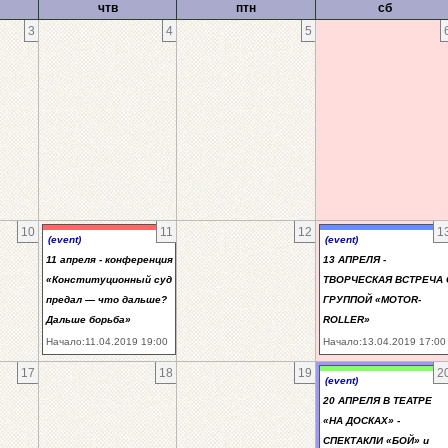
чтв
птн
сб
3
4
5
10
11
12
1
(event)
(event)
11 апреля - конференция
13 АПРЕЛЯ -
«Конституционный суд
ТВОРЧЕСКАЯ ВСТРЕЧА 
предал — что дальше?
ГРУППОЙ «MOTOR-
Дальше борьба»
ROLLER»
Начало:11.04.2019 19:00
Начало:13.04.2019 17:00
17
18
19
2
(event)
20 АПРЕЛЯ В ТЕАТРЕ
«НА ДОСКАХ» -
СПЕКТАКЛИ «БОЙ» и