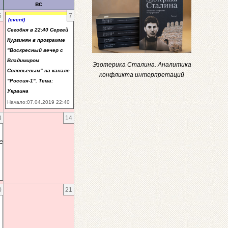
вс
6
7
(event)
Сегодня в 22:40 Сергей
Кургинян в программе
"Воскресный вечер с
Владимиром
Эзотерика Сталина. Аналитика
Соловьевым" на канале
конфликта интерпретаций
"Россия-1". Тема:
Украина
Начало:07.04.2019 22:40
3
14
С
0
21