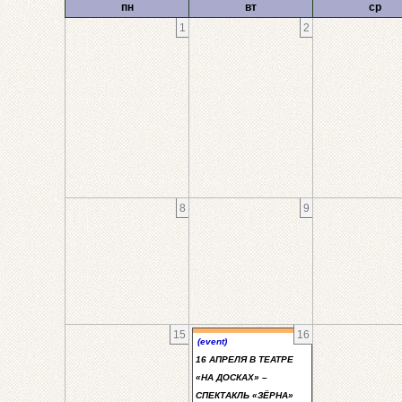
пн
вт
ср
1
2
8
9
15
16
(event)
16 АПРЕЛЯ В ТЕАТРЕ
«НА ДОСКАХ» –
СПЕКТАКЛЬ «ЗЁРНА»