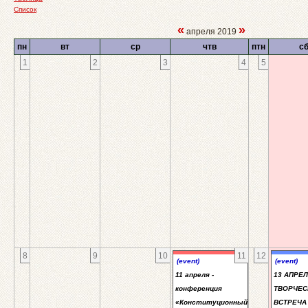
Список
«
»
апреля 2019
пн
вт
ср
чтв
птн
с
1
2
3
4
5
8
9
10
11
12
(event)
(event)
11 апреля -
13 АПРЕЛ
конференция
ТВОРЧЕС
«Конституционный
ВСТРЕЧА