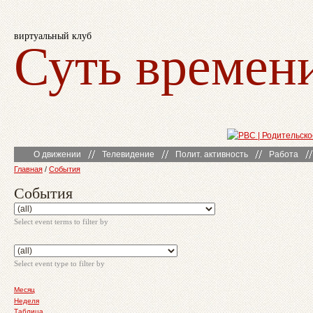
виртуальный клуб
Суть времен
О движении
Телевидение
Полит. активность
Работа
Главная
/
События
События
Select event terms to filter by
Select event type to filter by
Месяц
Неделя
Таблица