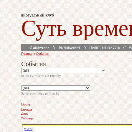
виртуальный клуб
Суть време
О движении
Телевидение
Полит. активность
Р
Главная
/
События
События
Select event terms to filter by
Select event type to filter by
Месяц
Неделя
День
Таблица
(event)