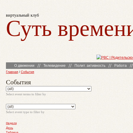
виртуальный клуб
Суть времен
О движении
Телевидение
Полит. активность
Работа
Главная
/
События
События
Select event terms to filter by
Select event type to filter by
Неделя
День
Таблица