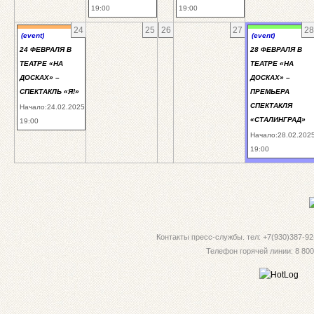
19:00
19:00
24
25
26
27
28
(event)
(event)
24 ФЕВРАЛЯ В
28 ФЕВРАЛЯ В
ТЕАТРЕ «НА
ТЕАТРЕ «НА
ДОСКАХ» –
ДОСКАХ» –
СПЕКТАКЛЬ «Я!»
ПРЕМЬЕРА
СПЕКТАКЛЯ
Начало:24.02.2025
«СТАЛИНГРАД»
19:00
Начало:28.02.202
19:00
Контакты пресс-службы. тел: +7(930)387-92-
Телефон горячей линии: 8 800