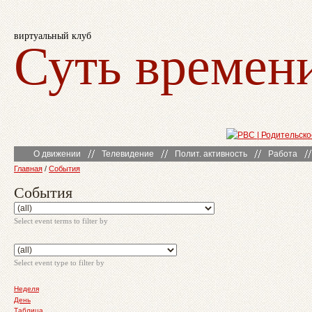
виртуальный клуб
Суть времен
О движении
Телевидение
Полит. активность
Работа
Главная
/
События
События
Select event terms to filter by
Select event type to filter by
Неделя
День
Таблица