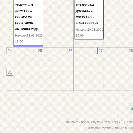
ТЕАТРЕ «НА
ТЕАТРЕ «НА
ДОСКАХ» –
ДОСКАХ» –
ПРЕМЬЕРА
СПЕКТАКЛЬ
СПЕКТАКЛЯ
«ЭКЗЕРСИСЫ»
«СТАЛИНГРАД»
Начало:20.03.2025
Начало:18.03.2025
19:00
19:00
24
25
26
27
28
31
Контакты пресс-службы. тел: +7(930)387-92-
Телефон горячей линии: 8 800