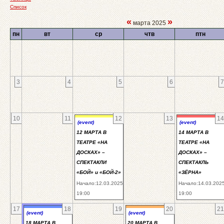
Список
«
»
марта 2025
пн
вт
ср
чтв
птн
3
4
5
6
7
10
11
12
13
14
(event)
(event)
12 МАРТА В
14 МАРТА В
ТЕАТРЕ «НА
ТЕАТРЕ «НА
ДОСКАХ» –
ДОСКАХ» –
СПЕКТАКЛИ
СПЕКТАКЛЬ
«БОЙ» и «БОЙ-2»
«ЗЁРНА»
Начало:12.03.2025
Начало:14.03.202
19:00
19:00
17
18
19
20
21
(event)
(event)
18 МАРТА В
20 МАРТА В