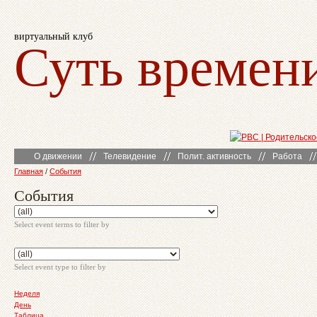
виртуальный клуб
Суть времен
О движении
Телевидение
Полит. активность
Работа
Главная
/
События
События
Select event terms to filter by
Select event type to filter by
Неделя
День
Таблица