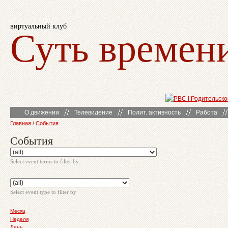
виртуальный клуб
Суть времен
О движении
Телевидение
Полит. активность
Работа
Главная
/
События
События
Select event terms to filter by
Select event type to filter by
Месяц
Неделя
День