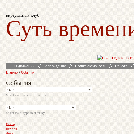
виртуальный клуб
Суть времен
О движении
Телевидение
Полит. активность
Работа
Главная
/
События
События
Select event terms to filter by
Select event type to filter by
Месяц
Неделя
День