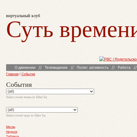
виртуальный клуб
Суть времен
О движении
Телевидение
Полит. активность
Работа
Главная
/
События
События
Select event terms to filter by
Select event type to filter by
Месяц
Неделя
Таблица