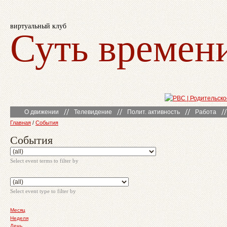
виртуальный клуб
Суть времен
О движении
Телевидение
Полит. активность
Работа
Главная
/
События
События
Select event terms to filter by
Select event type to filter by
Месяц
Неделя
День