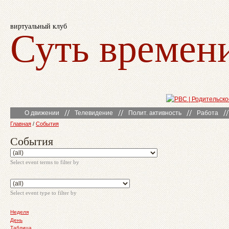
виртуальный клуб
Суть времен
О движении
Телевидение
Полит. активность
Работа
Главная
/
События
События
Select event terms to filter by
Select event type to filter by
Неделя
День
Таблица