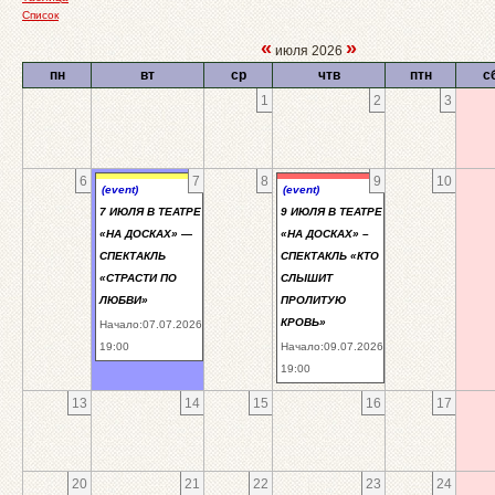
Список
«
»
июля 2026
пн
вт
ср
чтв
птн
с
1
2
3
6
7
8
9
10
(event)
(event)
7 ИЮЛЯ В ТЕАТРЕ
9 ИЮЛЯ В ТЕАТРЕ
«НА ДОСКАХ» —
«НА ДОСКАХ» –
СПЕКТАКЛЬ
СПЕКТАКЛЬ «КТО
«СТРАСТИ ПО
СЛЫШИТ
ЛЮБВИ»
ПРОЛИТУЮ
КРОВЬ»
Начало:07.07.2026
19:00
Начало:09.07.2026
19:00
13
14
15
16
17
20
21
22
23
24