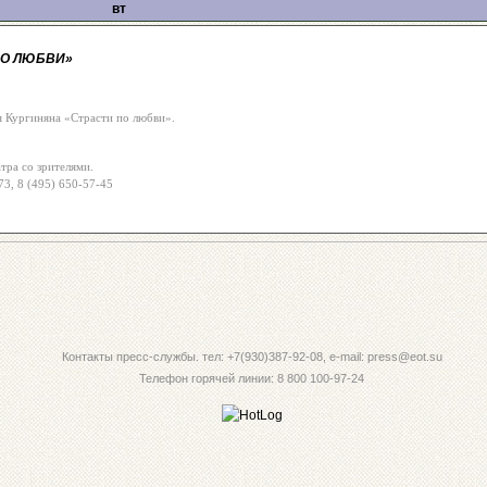
вт
ПО ЛЮБВИ»
я Кургиняна «Страсти по любви».
атра со зрителями.
73, 8 (495) 650-57-45
Контакты пресс-службы. тел: +7(930)387-92-08, e-mail: press@eot.su
Телефон горячей линии: 8 800 100-97-24