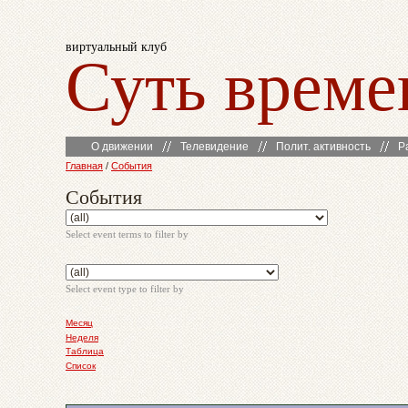
виртуальный клуб
Суть време
О движении
Телевидение
Полит. активность
Р
Главная
/
События
События
Select event terms to filter by
Select event type to filter by
Месяц
Неделя
Таблица
Список