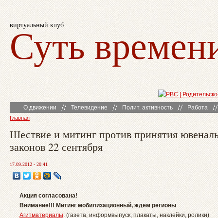
виртуальный клуб
Суть времен
О движении
Телевидение
Полит. активность
Работа
Главная
Шествие и митинг против принятия ювенал
законов 22 сентября
17.09.2012 - 20:41
Акция согласована!
Внимание!!! Митинг мобилизационный, ждем регионы
Агитматериалы
: (газета, информвыпуск, плакаты, наклейки, ролики)