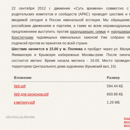
22 сентября 2012 г. движение «Суть времени» совместно с
родительских комитетов и сообществ (АРКС) проводит шествие и 
вводимой сегодня в России ювенальной юстиции. Мы обращаемс
российским движениям и партиям, а также ко всем неравнодушны
предложением выступить против
разрушающих семью
и
нарушающи
Конституцию
чудовищных ювенальных законов! Уже собрано 
подписей против их принятия по всей стране.
Шествие начнется в 15.00 у м. Полянка
и пройдет через ул. Малу
Якиманскую и Крымскую набережные Москвы-реки. После оконч
состоится митинг. Время начала митинга - 16.00. Место проведе
территорию Центрального дома художника (Крымский вал, 10).
Вложение
Размер
№9.pdf
594.44 КБ
№9 для регионов.pdf
800.86 КБ
к митингу.pdf
1.26 МБ
обсудить на форуме
Аль
мит
мит