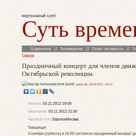
виртуальный клуб
Суть време
О движении
Телевидение
Полит. активность
Р
Главная
Праздничный концерт для членов дви
Октябрьской революции.
pamir пн, 29/10/2012 - 01:47
Начало:
03.11.2012 18:00
Окончание:
03.11.2012 21:00
Часовой пояс:
Европа/Москва
Товарищи!
3 ноября (суббота) в 18.00 состоится праздничный концерт