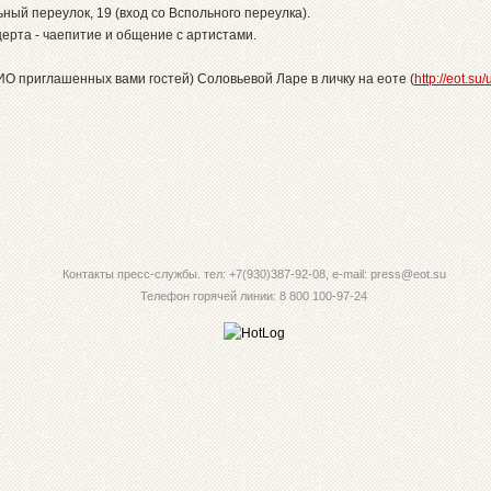
ный переулок, 19 (вход со Вспольного переулка).
церта - чаепитие и общение с артистами.
О приглашенных вами гостей) Соловьевой Ларе в личку на еоте (
http://eot.su
Контакты пресс-службы. тел: +7(930)387-92-08, e-mail: press@eot.su
Телефон горячей линии: 8 800 100-97-24